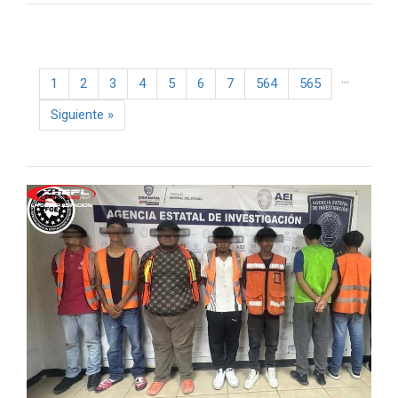
...
1
2
3
4
5
6
7
564
565
Next
Siguiente
»