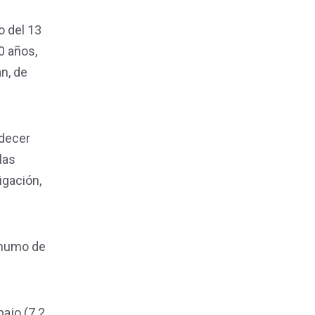
o del 13
0 años,
n, de
adecer
las
igación,
 humo de
bajo (7.2