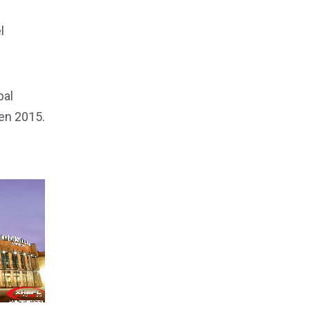
l
pal
en 2015.