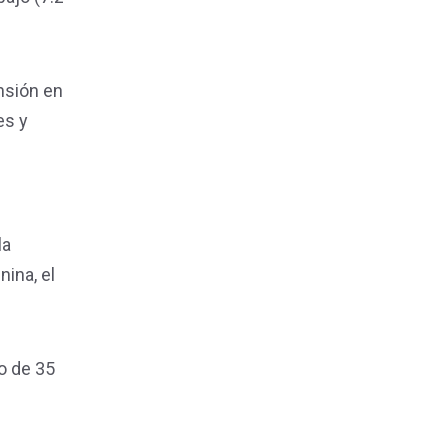
nsión en
es y
la
ina, el
o de 35