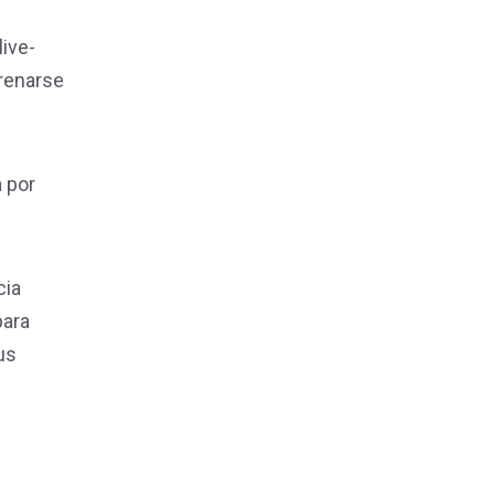
live-
trenarse
a por
cia
para
us