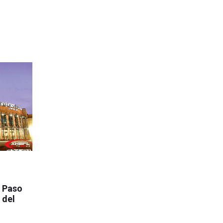
l Paso
 del