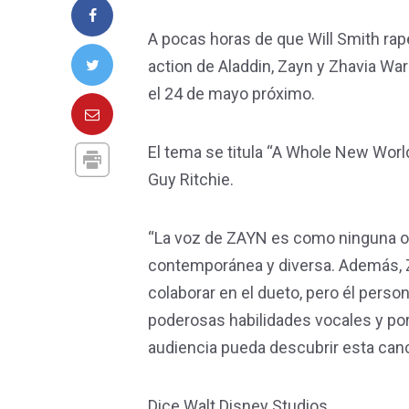
A pocas horas de que Will Smith rap
action de Aladdin, Zayn y Zhavia War
el 24 de mayo próximo.
El tema se titula “A Whole New World”
Guy Ritchie.
“La voz de ZAYN es como ninguna otr
contemporánea y diversa. Además, Z
colaborar en el dueto, pero él pers
poderosas habilidades vocales y por
audiencia pueda descubrir esta canc
Dice Walt Disney Studios.