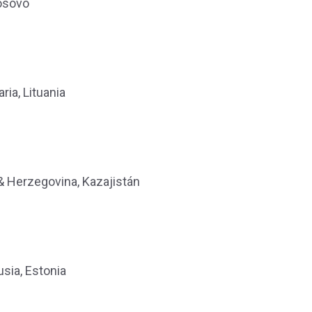
Kosovo
aria, Lituania
a & Herzegovina, Kazajistán
usia, Estonia