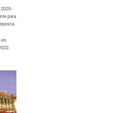
A 2020-
nte para
repesca.
o en
2022.