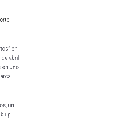
orte
utos” en
de abril
s en uno
marca
os, un
ck up