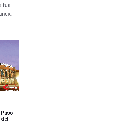
e fue
uncia.
l Paso
 del