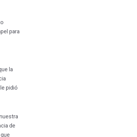
to
pel para
que la
cia
le pidió
nuestra
ncia de
a que