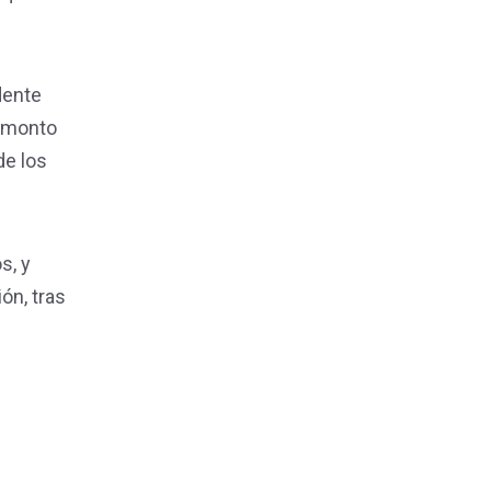
dente
n monto
de los
s, y
ón, tras