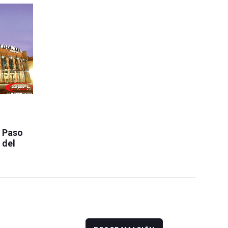
l Paso
 del