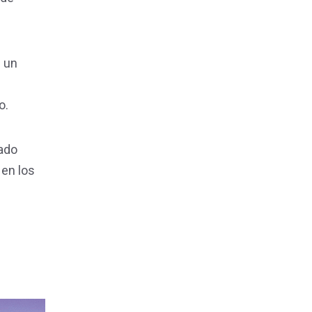
n un
o.
tado
 en los