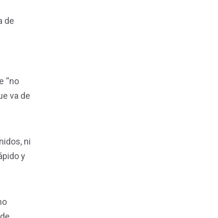
a de
e “no
ue va de
idos, ni
ápido y
no
 de