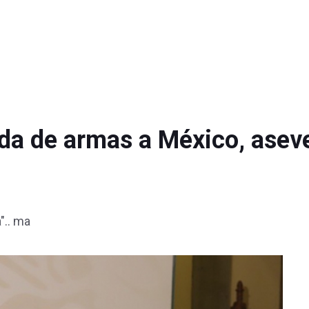
ada de armas a México, asev
".. ma