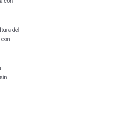
ba con
ltura del
o con
a
 sin