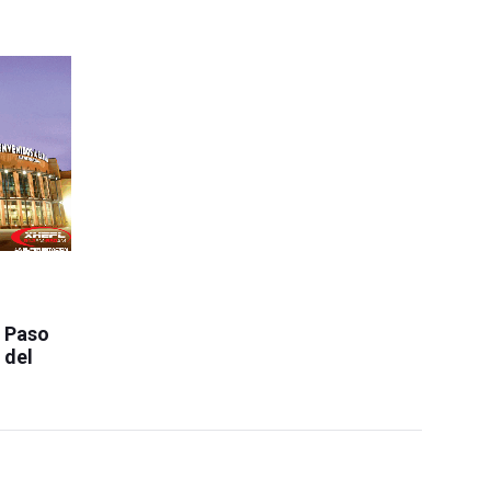
l Paso
 del