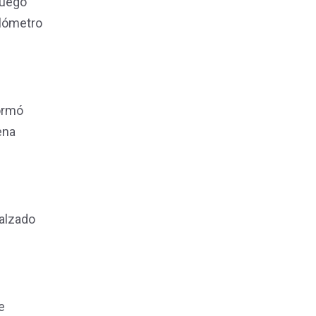
fuego
ilómetro
formó
ena
calzado
e