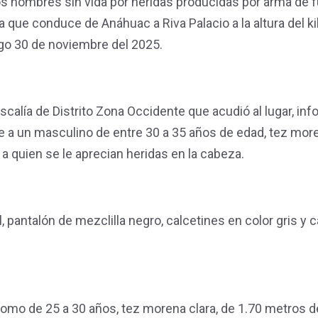
 hombres sin vida por heridas producidas por arma de 
ra que conduce de Anáhuac a Riva Palacio a la altura del k
go 30 de noviembre del 2025.
iscalía de Distrito Zona Occidente que acudió al lugar, in
e a un masculino de entre 30 a 35 años de edad, tez mor
 a quien se le aprecian heridas en la cabeza.
, pantalón de mezclilla negro, calcetines en color gris y 
.
omo de 25 a 30 años, tez morena clara, de 1.70 metros d