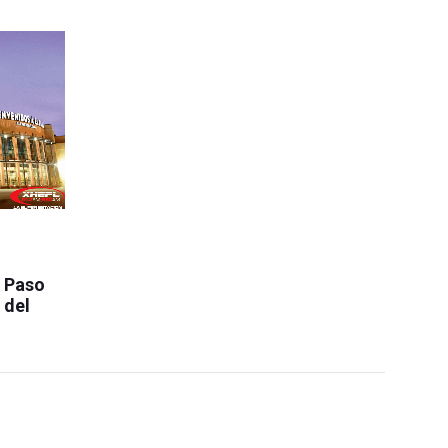
l Paso
 del