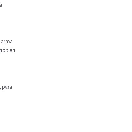
a
e arma
anco en
, para