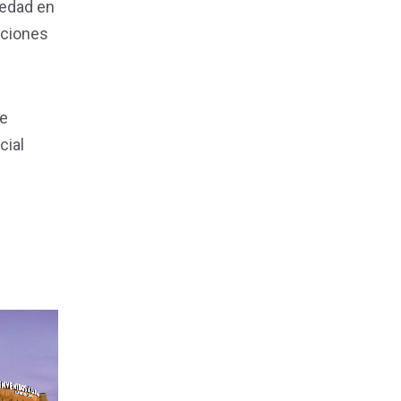
iedad en
uciones
te
cial