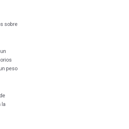
os sobre
 un
torios
 un peso
 de
 la