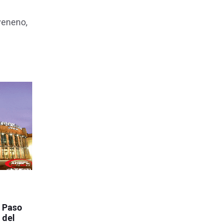
veneno,
l Paso
 del