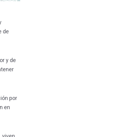
y
e de
or y de
ntener
ción por
án en
, viven