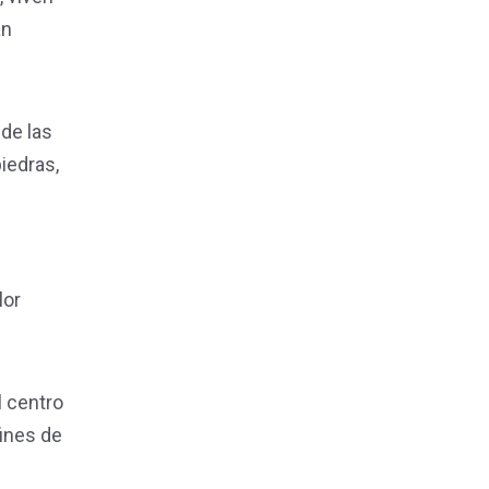
an
 de las
iedras,
lor
l centro
fines de