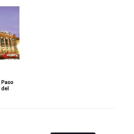
l Paso
 del