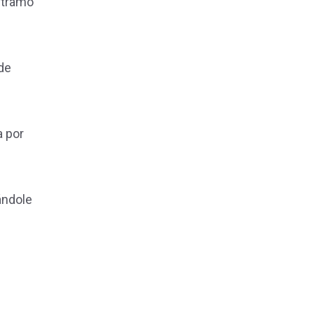
l tramo
 de
a por
ándole