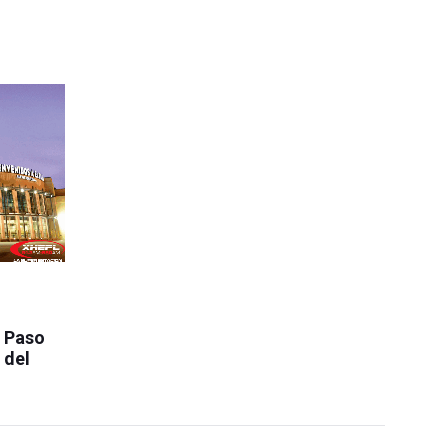
l Paso
 del