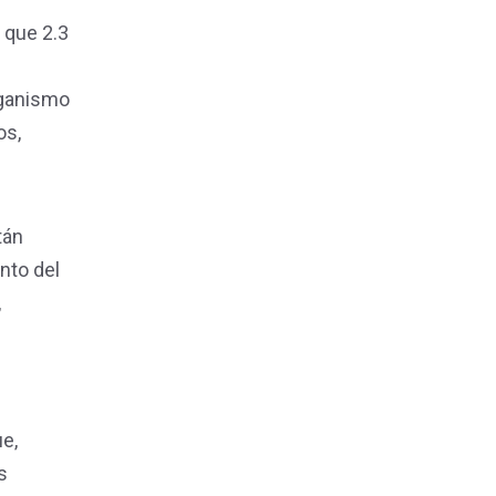
 que 2.3
rganismo
os,
tán
nto del
,
ue,
s