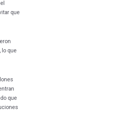
el
itar que
ieron
 lo que
llones
entran
ado que
tuciones