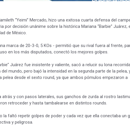
mileth “Yeimi” Mercado, hizo una exitosa cuarta defensa del campe
ria por decisión unánime sobre la histórica Mariana “Barbie” Juárez, 
udad de México.
na marca de 20-3-0, 5 KOs - permitió que su rival fuera al frente, par
luso en los más disputados, conectó los mejores golpes.
ie” Juárez fue insistente y valiente, sacó a relucir su lona recorrid
 del mundo, pero bajó la intensidad en la segunda parte de la pelea, 
la pelea desde el sexto round, ya que ambos pómulos empezaron a
atrás y con pasos laterales, sus ganchos de zurda al rostro lastima
cieron retroceder y hasta tambalearse en distintos rounds.
a faltó repetir golpes de poder y cada vez que ella conectaba un 
ctiva y peligrosa.