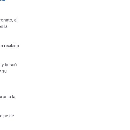
onato, al
en la
a recibirla
a y buscó
y su
ron a la
golpe de