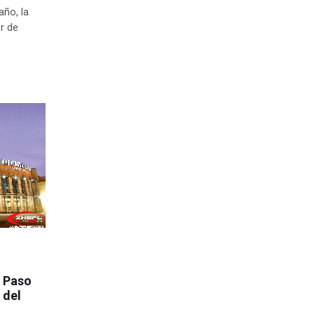
ño, la
or de
l Paso
 del