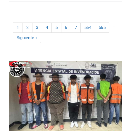
...
1
2
3
4
5
6
7
564
565
Next
Siguiente
»