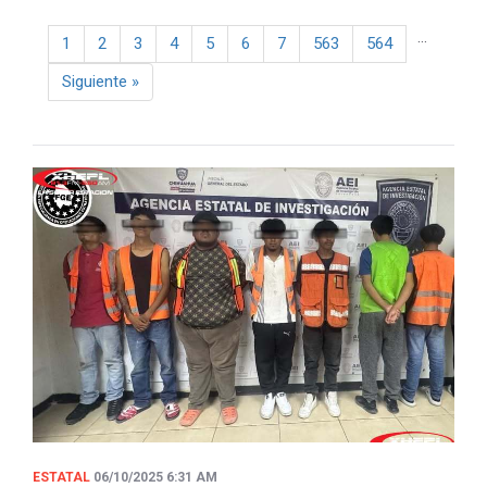
...
1
2
3
4
5
6
7
563
564
Next
Siguiente
»
ESTATAL
06/10/2025 6:31 AM