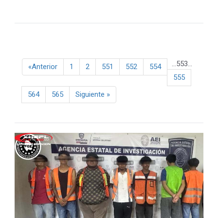
...
553
...
Previous
«
Anterior
1
2
551
552
554
555
Next
564
565
Siguiente
»